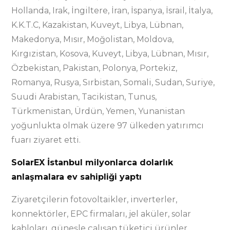
Hollanda, Irak, İngiltere, İran, İspanya, İsrail, İtalya,
K.K.T.C, Kazakistan, Kuveyt, Libya, Lübnan,
Makedonya, Mısır, Moğolistan, Moldova,
Kırgızistan, Kosova, Kuveyt, Libya, Lübnan, Mısır,
Özbekistan, Pakistan, Polonya, Portekiz,
Romanya, Rusya, Sırbistan, Somali, Sudan, Suriye,
Suudi Arabistan, Tacikistan, Tunus,
Türkmenistan, Ürdün, Yemen, Yunanistan
yoğunlukta olmak üzere 97 ülkeden yatırımcı
fuarı ziyaret etti.
SolarEX İstanbul milyonlarca dolarlık
anlaşmalara ev sahipliği yaptı
Ziyaretçilerin fotovoltaikler, inverterler,
konnektörler, EPC firmaları, jel aküler, solar
kabloları, güneşle çalışan tüketici ürünler,