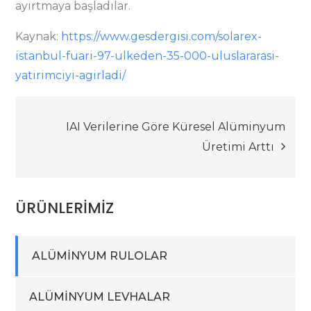
ayırtmaya başladılar.
Kaynak:
https://www.gesdergisi.com/solarex-
istanbul-fuari-97-ulkeden-35-000-uluslararasi-
yatirimciyi-agirladi/
Yazı
IAI Verilerine Göre Küresel Alüminyum
Üretimi Arttı
gezinmesi
ÜRÜNLERİMİZ
ALÜMİNYUM RULOLAR
ALÜMİNYUM LEVHALAR