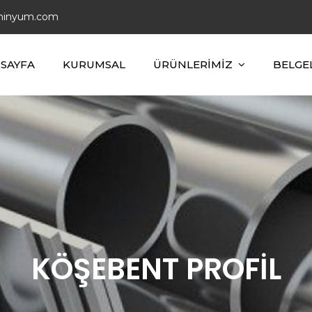
minyum.com
 SAYFA
KURUMSAL
ÜRÜNLERİMİZ
BELGE
yum
KÖŞEBENT PROFİL