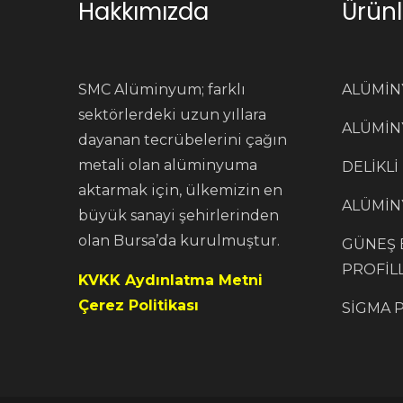
Hakkımızda
Ürünl
SMC Alüminyum; farklı
ALÜMİN
sektörlerdeki uzun yıllara
ALÜMİN
dayanan tecrübelerini çağın
metali olan alüminyuma
DELİKLİ
aktarmak için, ülkemizin en
ALÜMİN
büyük sanayi şehirlerinden
olan Bursa’da kurulmuştur.
GÜNEŞ E
PROFİL
KVKK Aydınlatma Metni
Çerez Politikası
SİGMA 